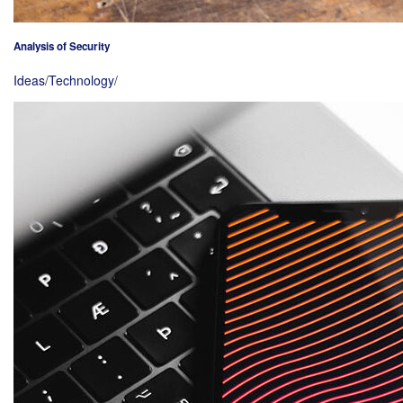
Analysis of Security
Ideas
/
Technology
/