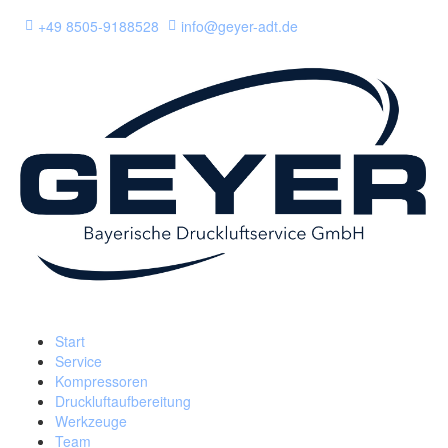
+49 8505-9188528
info@geyer-adt.de
Start
Service
Kompressoren
Druckluftaufbereitung
Werkzeuge
Team